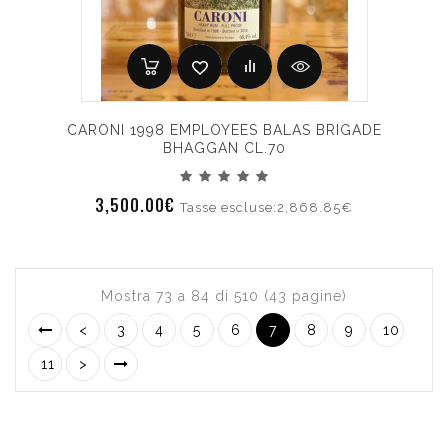
CARONI 1998 EMPLOYEES BALAS BRIGADE
BHAGGAN CL.70
3,500.00€
Tasse escluse:2,868.85€
Mostra 73 a 84 di 510 (43 pagine)
<
3
4
5
6
7
8
9
10
11
>