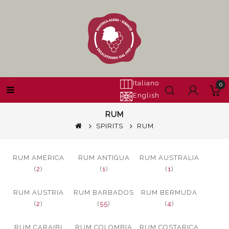
Italiano
0
English
RUM
SPIRITS
RUM
RUM AMERICA
RUM ANTIGUA
RUM AUSTRALIA
(
2
)
(
1
)
(
1
)
RUM AUSTRIA
RUM BARBADOS
RUM BERMUDA
(
2
)
(
55
)
(
4
)
RUM CARAIBI
RUM COLOMBIA
RUM COSTARICA