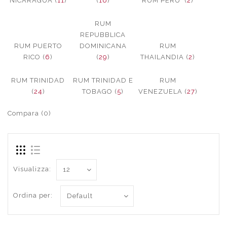
NICARAGUA (
11
)
(
16
)
RUM PERU´ (
2
)
RUM
REPUBBLICA
RUM PUERTO
DOMINICANA
RUM
RICO (
6
)
(
29
)
THAILANDIA (
2
)
RUM TRINIDAD
RUM TRINIDAD E
RUM
(
24
)
TOBAGO (
5
)
VENEZUELA (
27
)
Compara (0)
Visualizza:
Ordina per: