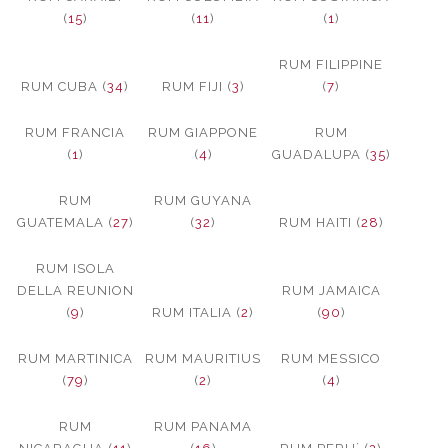
(
15
)
(
11
)
(
1
)
RUM FILIPPINE
RUM CUBA (
34
)
RUM FIJI (
3
)
(
7
)
RUM FRANCIA
RUM GIAPPONE
RUM
(
1
)
(
4
)
GUADALUPA (
35
)
RUM
RUM GUYANA
GUATEMALA (
27
)
(
32
)
RUM HAITI (
28
)
RUM ISOLA
DELLA REUNION
RUM JAMAICA
(
9
)
RUM ITALIA (
2
)
(
90
)
RUM MARTINICA
RUM MAURITIUS
RUM MESSICO
(
79
)
(
2
)
(
4
)
RUM
RUM PANAMA