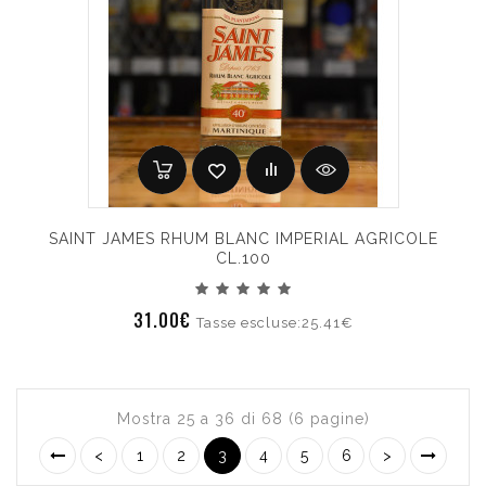
SAINT JAMES RHUM BLANC IMPERIAL AGRICOLE
CL.100
31.00€
Tasse escluse:25.41€
Mostra 25 a 36 di 68 (6 pagine)
<
1
2
3
4
5
6
>