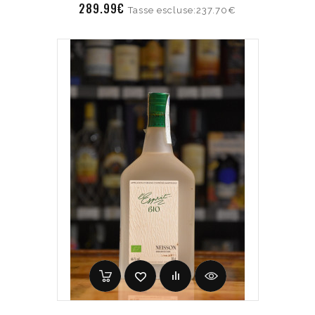
289.99€
Tasse escluse:237.70€