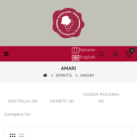
Italiano
0
English
AMARI
SPIRITS
AMARI
VODKA POLONIA
GIN ITALIA (
0
)
VENETO (
2
)
(
0
)
Compara (0)