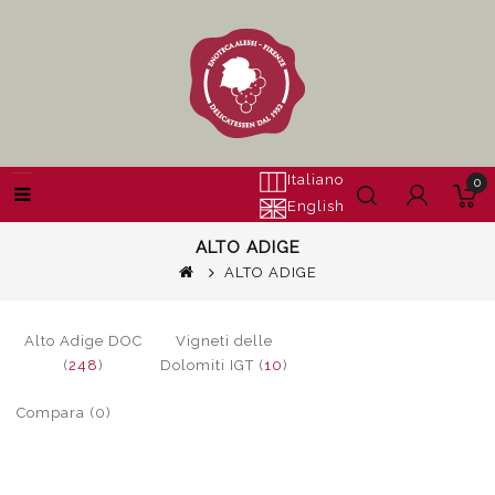
Italiano
0
English
ALTO ADIGE
ALTO ADIGE
Alto Adige DOC
Vigneti delle
(
248
)
Dolomiti IGT (
10
)
Compara (0)