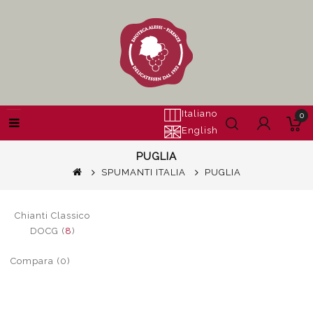
Italiano
0
English
PUGLIA
SPUMANTI ITALIA
PUGLIA
Chianti Classico
DOCG (
8
)
Compara (0)