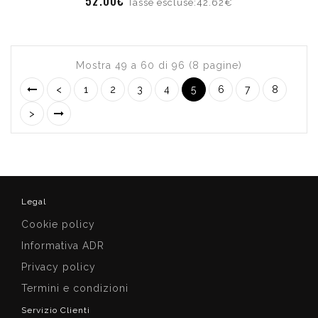
52.00€
Tasse escluse:42.62€
Mostra 49 a 60 di 96 (8 pagine)
<
1
2
3
4
5
6
7
8
>
Legal
Cookie policy
Informativa ADR
Privacy policy
Termini e condizioni
Servizio Clienti