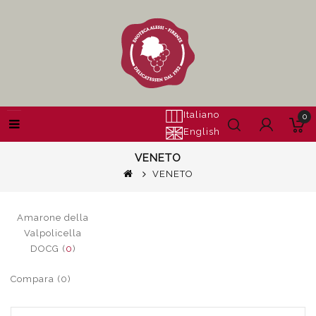
Italiano
0
English
VENETO
VENETO
Amarone della
Valpolicella
DOCG (
0
)
Compara (0)