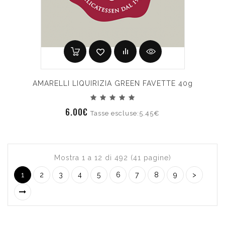
AMARELLI LIQUIRIZIA GREEN FAVETTE 40g
6.00€
Tasse escluse:5.45€
Mostra 1 a 12 di 492 (41 pagine)
1
2
3
4
5
6
7
8
9
>