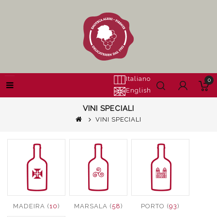
Italiano
0
English
VINI SPECIALI
VINI SPECIALI
MADEIRA (
10
)
MARSALA (
58
)
PORTO (
93
)