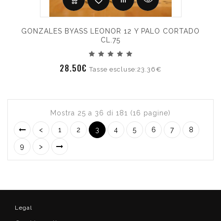
GONZALES BYASS LEONOR 12 Y PALO CORTADO
CL.75
28.50€
Tasse escluse:23.36€
Mostra 25 a 36 di 181 (16 pagine)
<
1
2
3
4
5
6
7
8
9
>
Legal