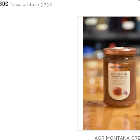
.30€
Tasse escluse:5.73€
AGRIMONTANA CR