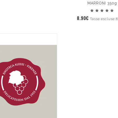
MARRONI 350g
8.90€
Tasse escluse: