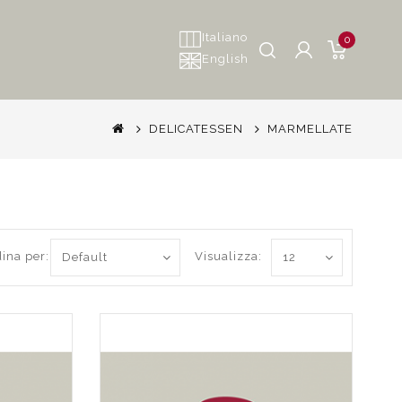
Italiano
0
English
DELICATESSEN
MARMELLATE
ina per:
Visualizza: