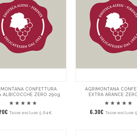
IMONTANA CONFETTURA
AGRIMONTANA CONFE
A ALBICOCCHE ZERO 290g
EXTRA ARANCE ZERO
.20€
6.30€
Tasse escluse:5.64€
Tasse escluse: