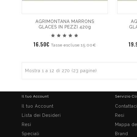
AGRIMONTANA MARRONS
AG
GLACES IN PEZZI 420g
GL
16.50€
19
Tasse escluse:15.00€
Mostra 1 a 12 di 270 (23 pagine)
Il tuo Account
Servizio Cl
Il tuo Account
Contattac
Lista dei Desideri
Resi
Resi
Mappa del
Speciali
Brand