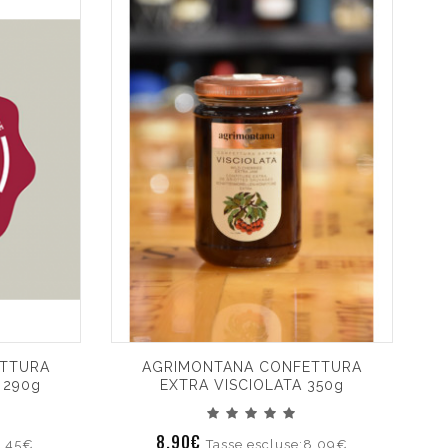
TTURA
AGRIMONTANA CONFETTURA
 290g
EXTRA VISCIOLATA 350g
8.90€
5.45€
Tasse escluse:8.09€