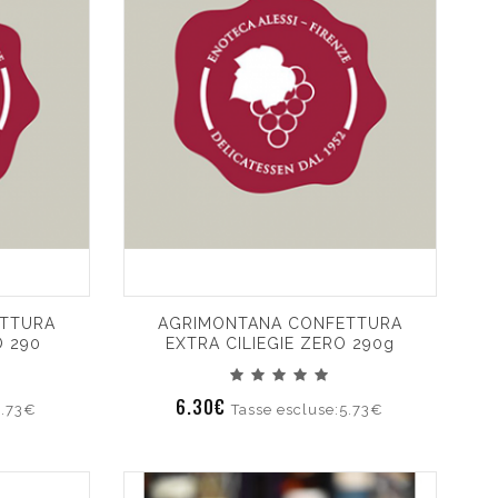
TTURA
AGRIMONTANA CONFETTURA
 290
EXTRA CILIEGIE ZERO 290g
6.30€
5.73€
Tasse escluse:5.73€