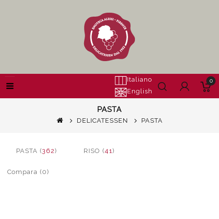
Italiano
0
English
PASTA
DELICATESSEN
PASTA
PASTA (
362
)
RISO (
41
)
Compara (0)