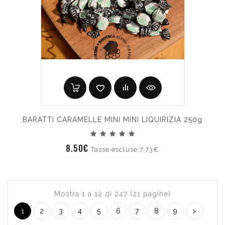
BARATTI CARAMELLE MINI MINI LIQUIRIZIA 250g
8.50€
Tasse escluse:7.73€
Mostra 1 a 12 di 247 (21 pagine)
1
2
3
4
5
6
7
8
9
>