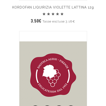
KORDOFAN LIQUIRIZIA VIOLETTE LATTINA 12g
3.50€
Tasse escluse:3.18€