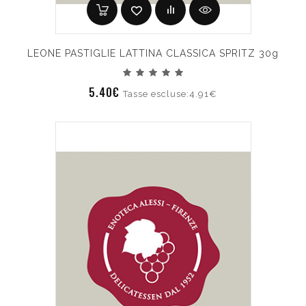
LEONE PASTIGLIE LATTINA CLASSICA SPRITZ 30g
5.40€
Tasse escluse:4.91€