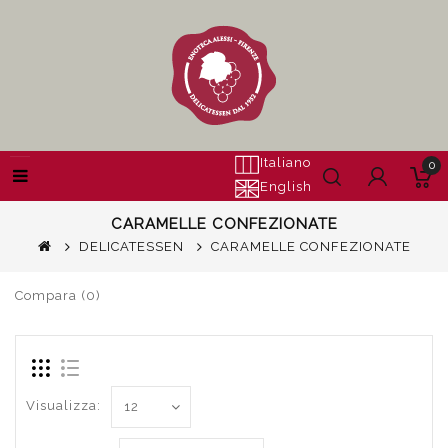
Italiano
0
English
CARAMELLE CONFEZIONATE
DELICATESSEN
CARAMELLE CONFEZIONATE
Compara (0)
Visualizza: