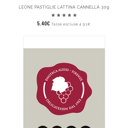
LEONE PASTIGLIE LATTINA CANNELLA 30g
5.40€
Tasse escluse:4.91€