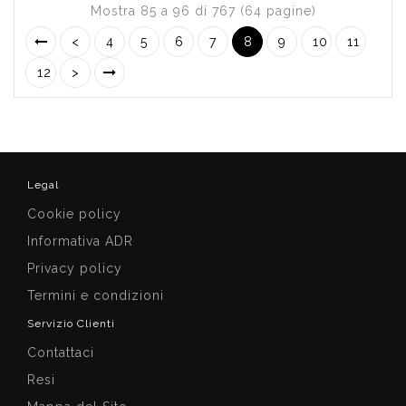
Mostra 85 a 96 di 767 (64 pagine)
<
4
5
6
7
8
9
10
11
12
>
Legal
Cookie policy
Informativa ADR
Privacy policy
Termini e condizioni
Servizio Clienti
Contattaci
Resi