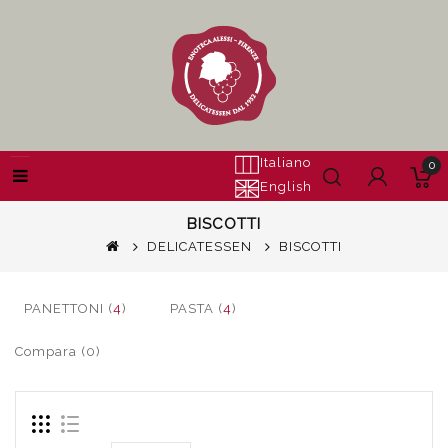
Italiano
0
English
BISCOTTI
DELICATESSEN
BISCOTTI
PANETTONI (
4
)
PASTA (
4
)
Compara (0)