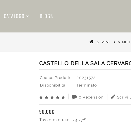
CATALOGO
BLOGS
VINI
VINI I
CASTELLO DELLA SALA CERVARO
Codice Prodotto:
20231572
Disponibilità:
Terminato
0 Recensioni
Scrivi
90.00€
Tasse escluse:
73.77€