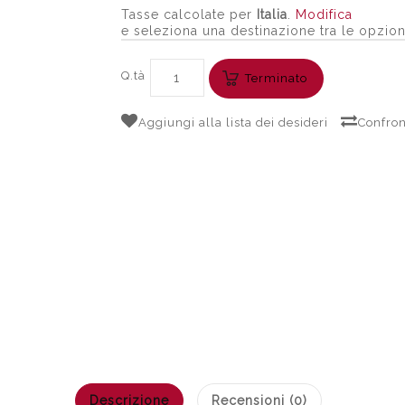
Tasse calcolate per
Italia
.
Modifica
e seleziona una destinazione tra le opzion
Q.tà
Terminato
Aggiungi alla lista dei desideri
Confron
Descrizione
Recensioni (0)