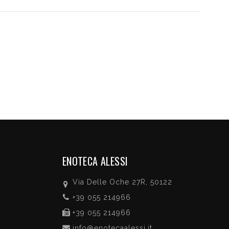
ENOTECA ALESSI
Via Delle Oche 27R, 50122
+39 055 214966
+39 055 214966
info@enotecaalessi.it