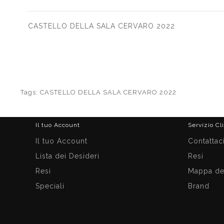
CASTELLO DELLA SALA CERVARO 2022
Tags:
CASTELLO DELLA SALA CERVARO 2022
Il tuo Account
Servizio Cl
Il tuo Account
Contattac
Lista dei Desideri
Resi
Resi
Mappa del
Speciali
Brand