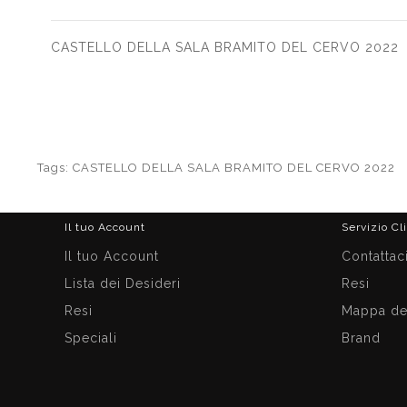
CASTELLO DELLA SALA BRAMITO DEL CERVO 2022
Tags:
CASTELLO DELLA SALA BRAMITO DEL CERVO 2022
Il tuo Account
Servizio Cl
Il tuo Account
Contattac
Lista dei Desideri
Resi
Resi
Mappa del
Speciali
Brand