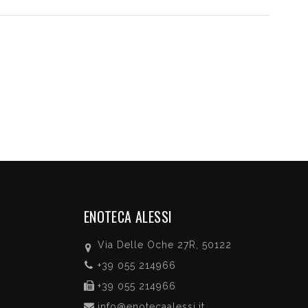
ENOTECA ALESSI
Via Delle Oche 27R, 50122
+39 055 214966
+39 055 214966
info@enotecaalessi.it