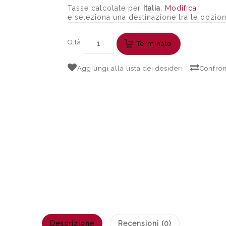
Tasse calcolate per
Italia
.
Modifica
e seleziona una destinazione tra le opzion
Q.tà
Terminato
Aggiungi alla lista dei desideri
Confron
Descrizione
Recensioni (0)