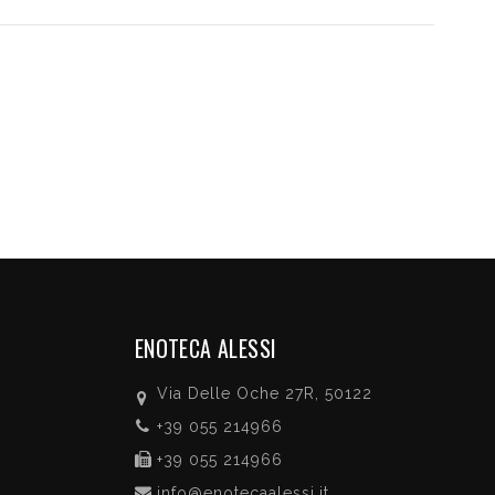
ENOTECA ALESSI
Via Delle Oche 27R, 50122
+39 055 214966
+39 055 214966
info@enotecaalessi.it