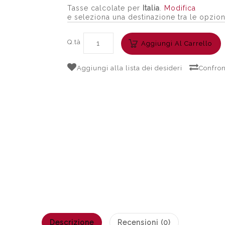
Tasse calcolate per
Italia
.
Modifica
e seleziona una destinazione tra le opzion
Q.tà
Aggiungi Al Carrello
Aggiungi alla lista dei desideri
Confron
Descrizione
Recensioni (0)