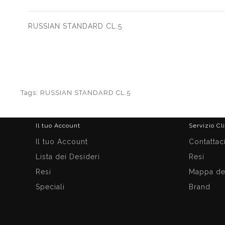
RUSSIAN STANDARD CL.5
Tags:
RUSSIAN STANDARD CL.5
Il tuo Account
Servizio Cl
Il tuo Account
Contattac
Lista dei Desideri
Resi
Resi
Mappa del
Speciali
Brand