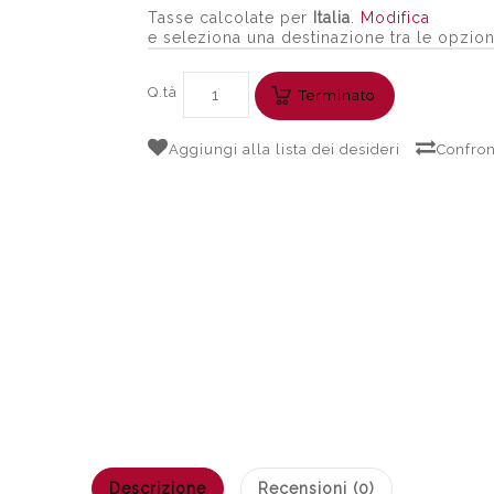
Tasse calcolate per
Italia
.
Modifica
e seleziona una destinazione tra le opzion
Q.tà
Terminato
Aggiungi alla lista dei desideri
Confron
Descrizione
Recensioni (0)