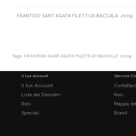
FRANTOIO SANT´AGATA FILETTI DI BACCALA´ 200g
Tags:
FRANTOIO SANT´AGATA FILETTI DI BACCALA´ 200g
Il tuo Account
Servizio Cl
Il tuo Account
Contattac
Lista dei Desideri
Resi
Resi
Mappa del
Speciali
Brand