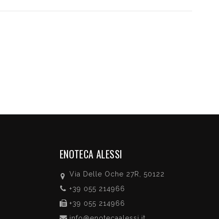
ENOTECA ALESSI
Via Delle Oche 27R, 50122
+39 055 214966
+39 055 214966
info@enotecaalessi.it