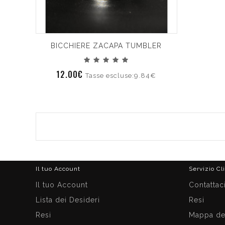
BICCHIERE ZACAPA TUMBLER
12.00€
Tasse escluse:9.84€
Il tuo Account
Servizio Cl
Il tuo Account
Contattac
Lista dei Desideri
Resi
Resi
Mappa del