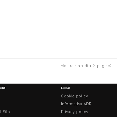
Mostra 1 a 1 di 1 (1 pagine)
ienti
Legal
i
Cookie policy
Informativa ADR
 Sito
Privacy policy