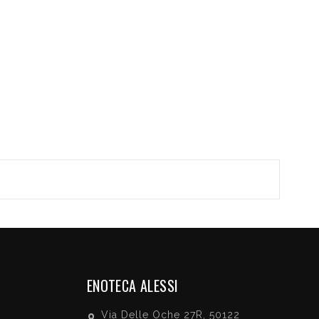
ENOTECA ALESSI
Via Delle Oche 27R, 50122