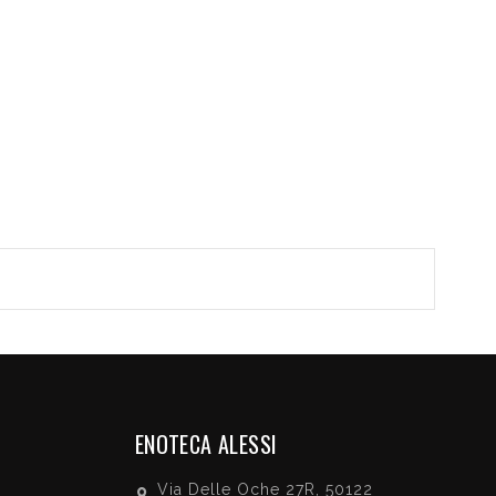
ENOTECA ALESSI
Via Delle Oche 27R, 50122