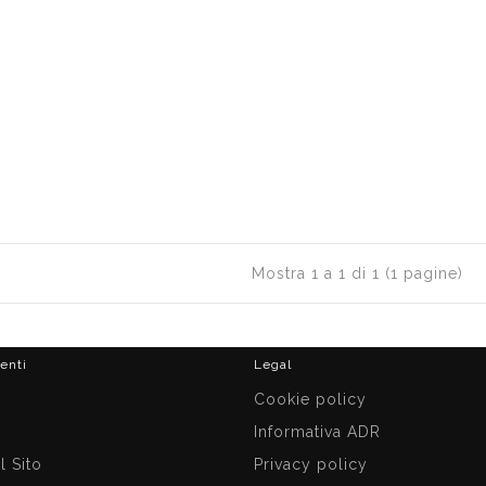
Mostra 1 a 1 di 1 (1 pagine)
ienti
Legal
i
Cookie policy
Informativa ADR
 Sito
Privacy policy