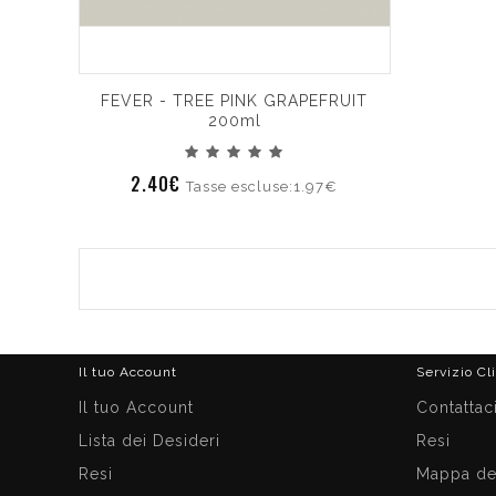
FEVER - TREE PINK GRAPEFRUIT
200ml
2.40€
Tasse escluse:1.97€
Il tuo Account
Servizio Cl
Il tuo Account
Contattac
Lista dei Desideri
Resi
Resi
Mappa del