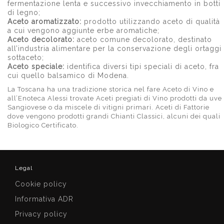
fermentazione lenta e successivo invecchiamento in botti
di legno;
Aceto aromatizzato:
prodotto utilizzando aceto di qualità
a cui vengono aggiunte erbe aromatiche;
Aceto decolorato:
aceto comune decolorato, destinato
all’industria alimentare per la conservazione degli ortaggi
sottaceto;
Aceto speciale:
identifica diversi tipi speciali di aceto, fra
cui quello balsamico di Modena.
La Toscana ha una tradizione storica nel fare Aceto di Vino e
all’Enoteca Alessi trovate Aceti pregiati di Vino prodotti da uve
Sangiovese o da miscele di vitigni primari. Aceti di Fattorie
dove vengono prodotti grandi Chianti Classici, alcuni dei quali
Biologico Certificato.
Legal
Cookie policy
Informativa ADR
Privacy policy