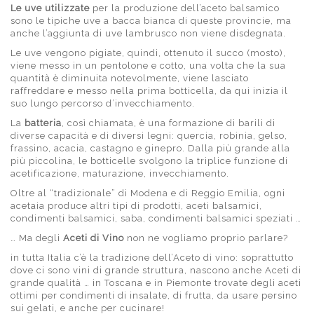
Le uve utilizzate
per la produzione dell’aceto balsamico
sono le tipiche uve a bacca bianca di queste provincie, ma
anche l’aggiunta di uve lambrusco non viene disdegnata.
Le uve vengono pigiate, quindi, ottenuto il succo (mosto),
viene messo in un pentolone e cotto, una volta che la sua
quantità è diminuita notevolmente, viene lasciato
raffreddare e messo nella prima botticella, da qui inizia il
suo lungo percorso d’invecchiamento.
La
batteria
, così chiamata, è una formazione di barili di
diverse capacità e di diversi legni: quercia, robinia, gelso,
frassino, acacia, castagno e ginepro. Dalla più grande alla
più piccolina, le botticelle svolgono la triplice funzione di
acetificazione, maturazione, invecchiamento.
Oltre al “tradizionale” di Modena e di Reggio Emilia, ogni
acetaia produce altri tipi di prodotti, aceti balsamici,
condimenti balsamici, saba, condimenti balsamici speziati …
… Ma degli
Aceti di Vino
non ne vogliamo proprio parlare?
in tutta Italia c’è la tradizione dell’Aceto di vino: soprattutto
dove ci sono vini di grande struttura, nascono anche Aceti di
grande qualità … in Toscana e in Piemonte trovate degli aceti
ottimi per condimenti di insalate, di frutta, da usare persino
sui gelati, e anche per cucinare!