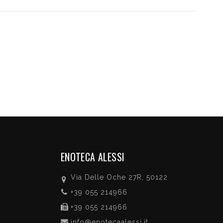
ENOTECA ALESSI
Via Delle Oche 27R, 50122
+39 055 214966
+39 055 214966
info@enotecaalessi.it