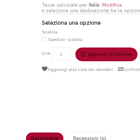
Tasse calcolate per
Italia
.
Modifica
e seleziona una destinazione tra le opzion
Seleziona una opzione
Scatola
Spedisci scatola
Q.tà
Aggiungi Al Carrello
Aggiungi alla lista dei desideri
Confron
Descrizione
Recensioni (0)