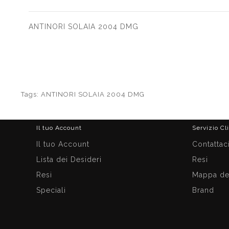
ANTINORI SOLAIA 2004 DMG
Tags:
ANTINORI SOLAIA 2004 DMG
Il tuo Account
Servizio Cl
Il tuo Account
Contattac
Lista dei Desideri
Resi
Resi
Mappa del
Speciali
Brand