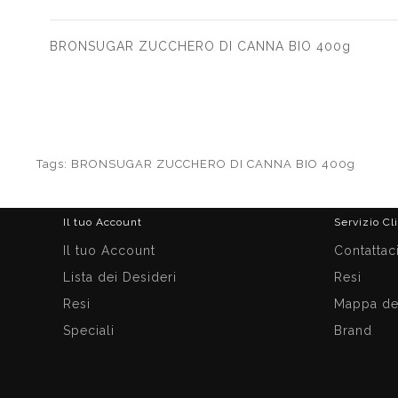
BRONSUGAR ZUCCHERO DI CANNA BIO 400g
Tags:
BRONSUGAR ZUCCHERO DI CANNA BIO 400g
Il tuo Account
Servizio Cl
Il tuo Account
Contattac
Lista dei Desideri
Resi
Resi
Mappa del
Speciali
Brand