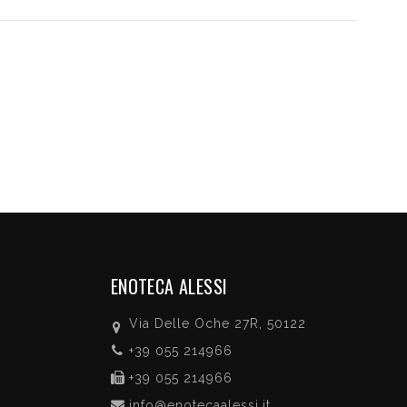
ENOTECA ALESSI
Via Delle Oche 27R, 50122
+39 055 214966
+39 055 214966
info@enotecaalessi.it