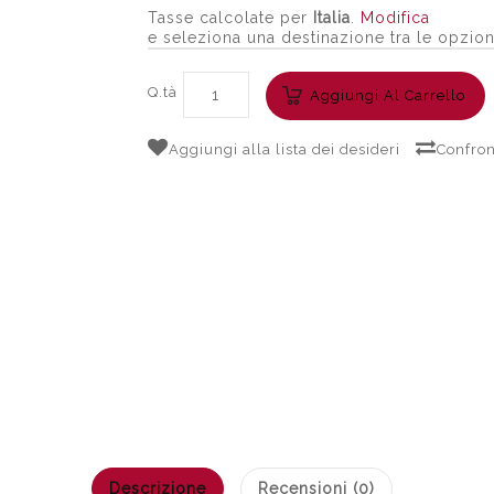
Tasse calcolate per
Italia
.
Modifica
e seleziona una destinazione tra le opzion
Q.tà
Aggiungi Al Carrello
Aggiungi alla lista dei desideri
Confron
Descrizione
Recensioni (0)