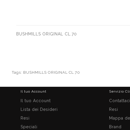
BUSHMILLS ORIGINAL CL.70
Tags:
BUSHMILLS ORIGINAL CL.70
Il tuo Account
Servizio Cl
Il tuo Account
Contattac
Lista dei Desideri
Resi
Resi
Mappa del
Speciali
Brand