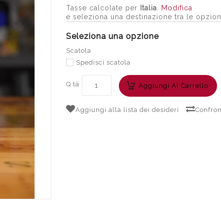
Tasse calcolate per
Italia
.
Modifica
e seleziona una destinazione tra le opzion
Seleziona una opzione
Scatola
Spedisci scatola
Q.tà
Aggiungi Al Carrello
Aggiungi alla lista dei desideri
Confron