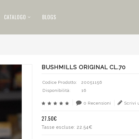
CATALOGO
BLOGS
BUSHMILLS ORIGINAL CL.70
Codice Prodotto:
20051156
Disponibilità:
16
0 Recensioni
Scrivi
27.50€
Tasse escluse:
22.54€