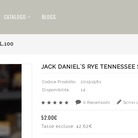
CATALOGO
BLOGS
L.100
JACK DANIEL´S RYE TENNESSEE 
Codice Prodotto:
20191981
Disponibilità:
14
0 Recensioni
Scrivi
52.00€
Tasse escluse:
42.62€