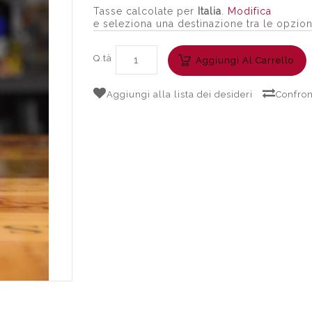
Tasse calcolate per
Italia
.
Modifica
e seleziona una destinazione tra le opzion
Q.tà
Aggiungi Al Carrello
Aggiungi alla lista dei desideri
Confron