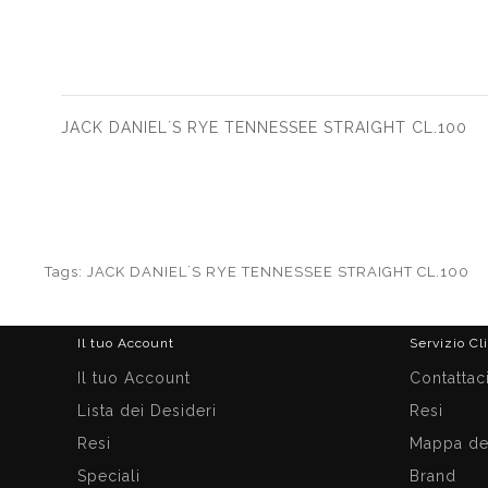
JACK DANIEL´S RYE TENNESSEE STRAIGHT CL.100
Tags:
JACK DANIEL´S RYE TENNESSEE STRAIGHT CL.100
Il tuo Account
Servizio Cl
Il tuo Account
Contattac
Lista dei Desideri
Resi
Resi
Mappa del
Speciali
Brand